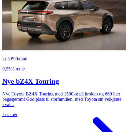
kr 3.899/mnd
0,95% rente
Nye bZ4X Touring
Nye Toyota BZ4X Touring med 1500kg på kroken og 669 liter
bagasjerom! God plass til storfamilien, med Toyota sin velkjente
kval...
Les mer