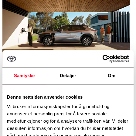
Samtykke
Detaljer
Om
kr 3.450/mnd
Nye Toyota bZ4X
Denne nettsiden anvender cookies
Leveringsklare BZ med fastrente 0,00% og vinterhjul kampanje! Kr
Vi bruker informasjonskapsler for å gi innhold og
120.000 startleige. Rekkevidde inntil 569km - 1500kg hengervekt...
annonser et personlig preg, for å levere sosiale
Les mer
mediefunksjoner og for å analysere trafikken vår. Vi deler
dessuten informasjon om hvordan du bruker nettstedet
vårt, med partnerne våre innen sosiale medier,