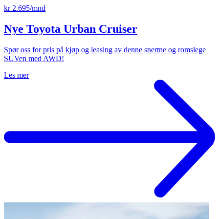
kr 2.695/mnd
Nye Toyota Urban Cruiser
Spør oss for pris på kjøp og leasing av denne snertne og romslege
SUVen med AWD!
Les mer