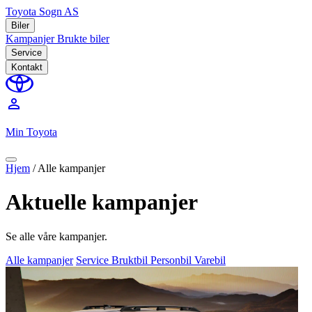
Toyota Sogn AS
Biler
Kampanjer
Brukte biler
Service
Kontakt
perm_identity
Min Toyota
Hjem
/
Alle kampanjer
Aktuelle kampanjer
Se alle våre kampanjer.
Alle kampanjer
Service
Bruktbil
Personbil
Varebil