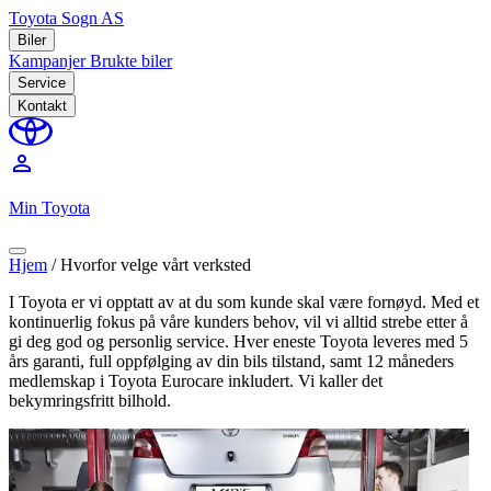
Toyota Sogn AS
Biler
Kampanjer
Brukte biler
Service
Kontakt
perm_identity
Min Toyota
Hjem
/
Hvorfor velge vårt verksted
I Toyota er vi opptatt av at du som kunde skal være fornøyd. Med et
kontinuerlig fokus på våre kunders behov, vil vi alltid strebe etter å
gi deg god og personlig service. Hver eneste Toyota leveres med 5
års garanti, full oppfølging av din bils tilstand, samt 12 måneders
medlemskap i Toyota Eurocare inkludert. Vi kaller det
bekymringsfritt bilhold.