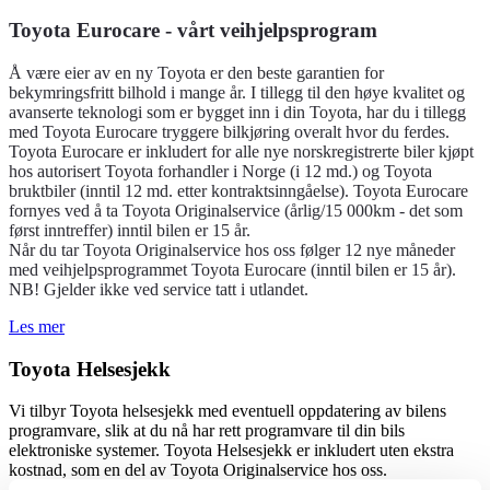
Toyota Eurocare - vårt veihjelpsprogram
Å være eier av en ny Toyota er den beste garantien for
bekymringsfritt bilhold i mange år. I tillegg til den høye kvalitet og
avanserte teknologi som er bygget inn i din Toyota, har du i tillegg
med Toyota Eurocare tryggere bilkjøring overalt hvor du ferdes.
Toyota Eurocare er inkludert for alle nye norskregistrerte biler kjøpt
hos autorisert Toyota forhandler i Norge (i 12 md.) og Toyota
bruktbiler (inntil 12 md. etter kontraktsinngåelse). Toyota Eurocare
fornyes ved å ta Toyota Originalservice (årlig/15 000km - det som
først inntreffer) inntil bilen er 15 år.
Når du tar Toyota Originalservice hos oss følger 12 nye måneder
med veihjelpsprogrammet Toyota Eurocare (inntil bilen er 15 år).
NB! Gjelder ikke ved service tatt i utlandet.
Les mer
Toyota Helsesjekk
Vi tilbyr Toyota helsesjekk med eventuell oppdatering av bilens
programvare, slik at du nå har rett programvare til din bils
elektroniske systemer. Toyota Helsesjekk er inkludert uten ekstra
kostnad, som en del av Toyota Originalservice hos oss.