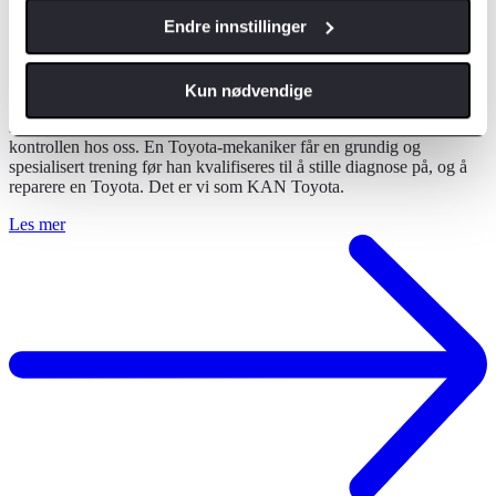
EU - kontroll
Endre innstillinger
Alle personbiler kalles inn til EU-kontroll (Periodisk
kjøretøykontroll) fire år etter førstegangs registrering og deretter
Kun nødvendige
annethvert år. Kontrollen er omfattende for å sikre at bilen oppfyller
sikkerhets- og miljøkravene som gjelder. Det lønner seg å ta EU-
kontrollen hos oss. En Toyota-mekaniker får en grundig og
spesialisert trening før han kvalifiseres til å stille diagnose på, og å
reparere en Toyota. Det er vi som KAN Toyota.
Les mer