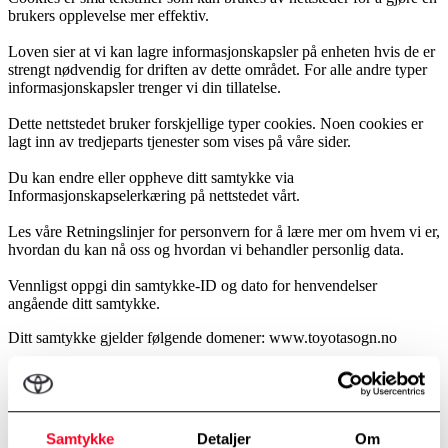
brukers opplevelse mer effektiv.
Loven sier at vi kan lagre informasjonskapsler på enheten hvis de er
strengt nødvendig for driften av dette området. For alle andre typer
informasjonskapsler trenger vi din tillatelse.
Dette nettstedet bruker forskjellige typer cookies. Noen cookies er
lagt inn av tredjeparts tjenester som vises på våre sider.
Du kan endre eller oppheve ditt samtykke via
Informasjonskapselerkæring på nettstedet vårt.
Les våre Retningslinjer for personvern for å lære mer om hvem vi er,
hvordan du kan nå oss og hvordan vi behandler personlig data.
Vennligst oppgi din samtykke-ID og dato for henvendelser
angående ditt samtykke.
Ditt samtykke gjelder følgende domener: www.toyotasogn.no
Din nåværende tilstand: Ikke tillat.
Endre samtykke
Informasjonskapselerklæringen ble sist oppdatert 13/07/2026 av
Samtykke
Detaljer
Om
Cookiebot
: