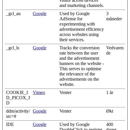
visitor across devices
and marketing channels.
_gcl_au
Google
Used by Google
3
AdSense for
måneder
experimenting with
advertisement efficiency
across websites using
their services.
_gcl_ls
Google
Tracks the conversion
Vedvaren
rate between the user
de
and the advertisement
banners on the website -
This serves to optimise
the relevance of the
advertisements on the
website.
COOKIE_I
Vimeo
Venter
1 år
D_PICOX_I
D
ddm/activity/
Google
Venter
Økt
src=#
IDE
Google
Used by Google
400
DoubleClick to register
dager