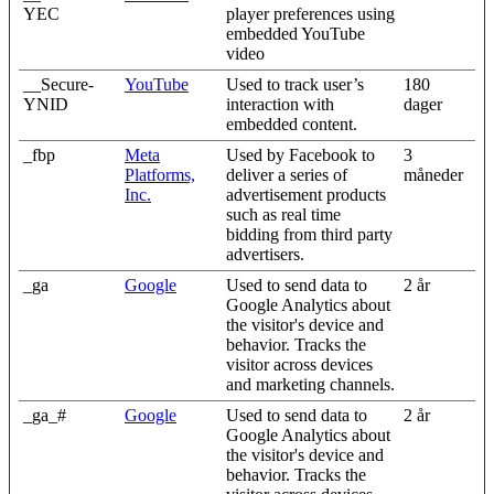
YEC
player preferences using
embedded YouTube
video
__Secure-
YouTube
Used to track user’s
180
YNID
interaction with
dager
embedded content.
_fbp
Meta
Used by Facebook to
3
Platforms,
deliver a series of
måneder
Inc.
advertisement products
such as real time
bidding from third party
advertisers.
_ga
Google
Used to send data to
2 år
Google Analytics about
the visitor's device and
behavior. Tracks the
visitor across devices
and marketing channels.
_ga_#
Google
Used to send data to
2 år
Google Analytics about
the visitor's device and
behavior. Tracks the