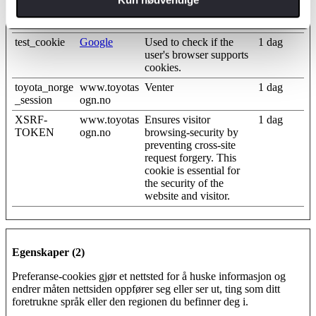
ent
consent state for the
current domain
test_cookie
Google
Used to check if the
1 dag
user's browser supports
cookies.
toyota_norge
www.toyotas
Venter
1 dag
_session
ogn.no
XSRF-
www.toyotas
Ensures visitor
1 dag
TOKEN
ogn.no
browsing-security by
preventing cross-site
request forgery. This
cookie is essential for
the security of the
website and visitor.
Egenskaper (2)
Preferanse-cookies gjør et nettsted for å huske informasjon og
endrer måten nettsiden oppfører seg eller ser ut, ting som ditt
foretrukne språk eller den regionen du befinner deg i.