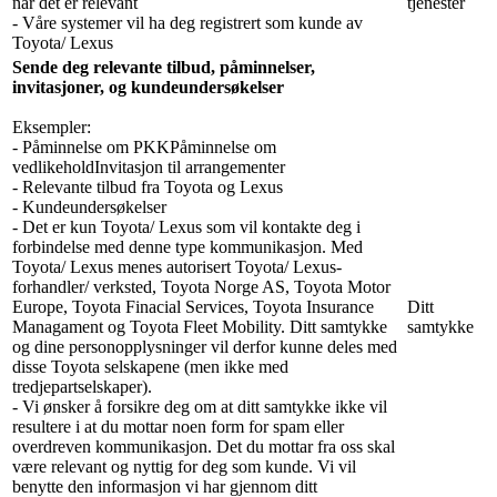
når det er relevant
tjenester
- Våre systemer vil ha deg registrert som kunde av
Toyota/ Lexus
Sende deg relevante tilbud, påminnelser,
invitasjoner, og kundeundersøkelser
Eksempler:
- Påminnelse om PKKPåminnelse om
vedlikeholdInvitasjon til arrangementer
- Relevante tilbud fra Toyota og Lexus
- Kundeundersøkelser
- Det er kun Toyota/ Lexus som vil kontakte deg i
forbindelse med denne type kommunikasjon. Med
Toyota/ Lexus menes autorisert Toyota/ Lexus-
forhandler/ verksted, Toyota Norge AS, Toyota Motor
Europe, Toyota Finacial Services, Toyota Insurance
Ditt
Managament og Toyota Fleet Mobility. Ditt samtykke
samtykke
og dine personopplysninger vil derfor kunne deles med
disse Toyota selskapene (men ikke med
tredjepartselskaper).
- Vi ønsker å forsikre deg om at ditt samtykke ikke vil
resultere i at du mottar noen form for spam eller
overdreven kommunikasjon. Det du mottar fra oss skal
være relevant og nyttig for deg som kunde. Vi vil
benytte den informasjon vi har gjennom ditt