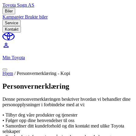
Toyota Sogn AS
Biler
Kampanjer
Brukte biler
Service
Kontakt
perm_identity
Min Toyota
Hjem
/
Personvernerklæring - Kopi
Personvernerklæring
Denne personvernerklæringen beskriver hvordan vi behandler dine
personopplysninger i forbindelse med at vi:
• Tilbyr deg våre produkter og tjenester
• Følger opp dine henvendelser til oss
• Samordner ditt kundeforhold og din kontakt med ulike Toyota
selskaper