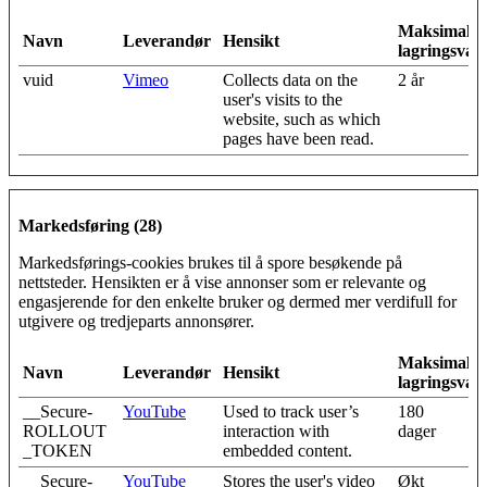
Maksimal
Navn
Leverandør
Hensikt
lagringsvar
vuid
Vimeo
Collects data on the
2 år
user's visits to the
website, such as which
pages have been read.
Markedsføring (28)
Markedsførings-cookies brukes til å spore besøkende på
nettsteder. Hensikten er å vise annonser som er relevante og
engasjerende for den enkelte bruker og dermed mer verdifull for
utgivere og tredjeparts annonsører.
Maksimal
Navn
Leverandør
Hensikt
lagringsvar
__Secure-
YouTube
Used to track user’s
180
ROLLOUT
interaction with
dager
_TOKEN
embedded content.
__Secure-
YouTube
Stores the user's video
Økt