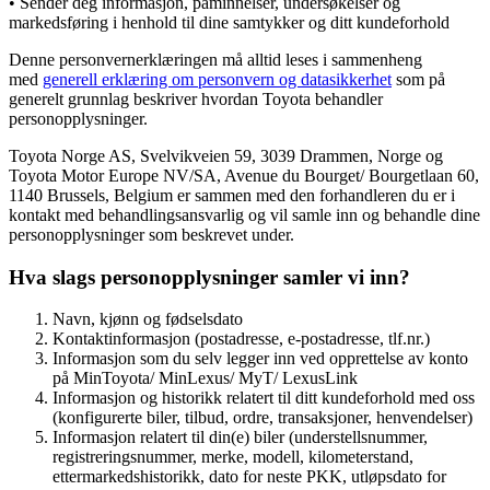
• Sender deg informasjon, påminnelser, undersøkelser og
markedsføring i henhold til dine samtykker og ditt kundeforhold
Denne personvernerklæringen må alltid leses i sammenheng
med
generell erklæring om personvern og datasikkerhet
som på
generelt grunnlag beskriver hvordan Toyota behandler
personopplysninger.
Toyota Norge AS, Svelvikveien 59, 3039 Drammen, Norge og
Toyota Motor Europe NV/SA, Avenue du Bourget/ Bourgetlaan 60,
1140 Brussels, Belgium er sammen med den forhandleren du er i
kontakt med behandlingsansvarlig og vil samle inn og behandle dine
personopplysninger som beskrevet under.
Hva slags personopplysninger samler vi inn?
Navn, kjønn og fødselsdato
Kontaktinformasjon (postadresse, e-postadresse, tlf.nr.)
Informasjon som du selv legger inn ved opprettelse av konto
på MinToyota/ MinLexus/ MyT/ LexusLink
Informasjon og historikk relatert til ditt kundeforhold med oss
(konfigurerte biler, tilbud, ordre, transaksjoner, henvendelser)
Informasjon relatert til din(e) biler (understellsnummer,
registreringsnummer, merke, modell, kilometerstand,
ettermarkedshistorikk, dato for neste PKK, utløpsdato for