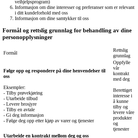
veihjelpsprogram)
Informasjon om dine interesser og preferanser som er relevant
i ditt kundeforhold med oss
Informasjon om dine samtykker til oss
Formål og rettslig grunnlag for behandling av dine
personopplysninger
Rettslig
Formål
grunnlag
Oppfylle
vår
Følge opp og respondere på dine henvendelser til
kontrakt
oss
med deg
Eksempler:
Berettiget
- Tilby prøvekjøring
interesse i
- Utarbeide tilbud
å kunne
- Levere brosjyre
tilby og
- Tilby en avtale
levere våre
- Gi deg informasjon
produkter
- Følge deg opp etter kjøp av varer og tjenester
og
tjenester
Utarbeide en kontrakt mellom deg og oss