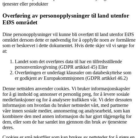
tjenester eller produkter
Overføring av personopplysninger til land utenfor
EØS området
Dine personopplysninger vil kunne bli overført til land utenfor EØS
området dersom dette er nødvendig for å oppfylle noen av formålene
som er beskrevet i dette dokumentet. Hvis dette skjer vil vi sørge for
at:
Landet som det overføres data til har en tilfredsstillende
personvernlovgivning (GDPR artikkel 45) Eller
Overføringen er underlagt klausuler om databeskyttelse som
er godkjent av Europakommisjonen (GDPR artikkel 46.2)
Denne nettsiden anvender cookies. Vi bruker informasjonskapsler
for å gi innhold og annonser et personlig preg, for å levere sosiale
mediefunksjoner og for å analysere trafikken vår. Vi deler dessuten
informasjon om hvordan du bruker nettstedet vårt, med partnerne
våre innen sosiale medier, annonsering og analysearbeid, som kan
kombinere den med annen informasjon du har gjort tilgjengelig for
dem, eller som de har samlet inn gjennom din bruk av tjenestene
deres.
Cookies er små tekstfiler som kan brukes av nettsteder for å gjøre en