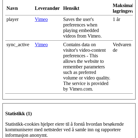
Maksimal
Navn
Leverandør
Hensikt
lagringsvar
player
Vimeo
Saves the user's
1 år
preferences when
playing embedded
videos from Vimeo.
sync_active
Vimeo
Contains data on
Vedvaren
visitor's video-content
de
preferences - This
allows the website to
remember parameters
such as preferred
volume or video quality.
The service is provided
by Vimeo.com.
Statistikk (1)
Statistikk-cookies hjelper eiere til å forstå hvordan besøkende
kommuniserer med nettsteder ved å samle inn og rapportere
informasjon anonymt.