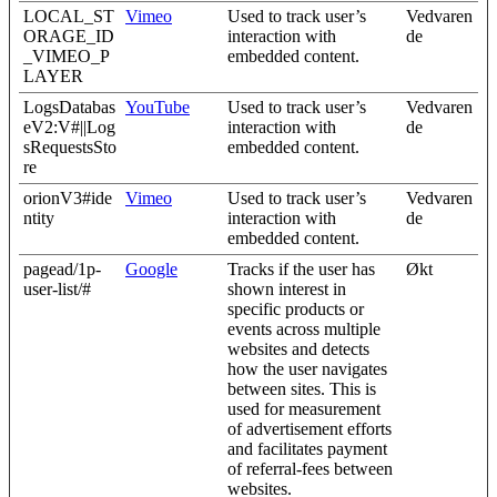
LOCAL_ST
Vimeo
Used to track user’s
Vedvaren
ORAGE_ID
interaction with
de
_VIMEO_P
embedded content.
LAYER
LogsDatabas
YouTube
Used to track user’s
Vedvaren
eV2:V#||Log
interaction with
de
sRequestsSto
embedded content.
re
orionV3#ide
Vimeo
Used to track user’s
Vedvaren
ntity
interaction with
de
embedded content.
pagead/1p-
Google
Tracks if the user has
Økt
user-list/#
shown interest in
specific products or
events across multiple
websites and detects
how the user navigates
between sites. This is
used for measurement
of advertisement efforts
and facilitates payment
of referral-fees between
websites.