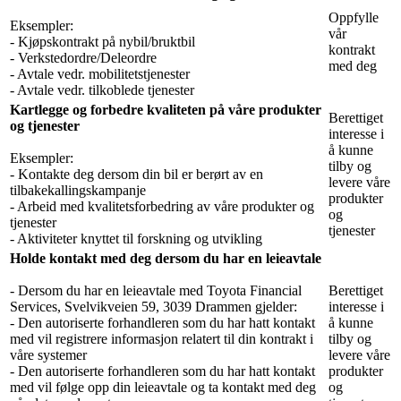
Oppfylle
Eksempler:
vår
- Kjøpskontrakt på nybil/bruktbil
kontrakt
- Verkstedordre/Deleordre
med deg
- Avtale vedr. mobilitetstjenester
- Avtale vedr. tilkoblede tjenester
Kartlegge og forbedre kvaliteten på våre produkter
Berettiget
og tjenester
interesse i
å kunne
Eksempler:
tilby og
- Kontakte deg dersom din bil er berørt av en
levere våre
tilbakekallingskampanje
produkter
- Arbeid med kvalitetsforbedring av våre produkter og
og
tjenester
tjenester
- Aktiviteter knyttet til forskning og utvikling
Holde kontakt med deg dersom du har en leieavtale
- Dersom du har en leieavtale med Toyota Financial
Berettiget
Services, Svelvikveien 59, 3039 Drammen gjelder:
interesse i
- Den autoriserte forhandleren som du har hatt kontakt
å kunne
med vil registrere informasjon relatert til din kontrakt i
tilby og
våre systemer
levere våre
- Den autoriserte forhandleren som du har hatt kontakt
produkter
med vil følge opp din leieavtale og ta kontakt med deg
og