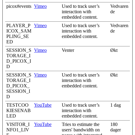
picox#events
Vimeo
Used to track user’s
Vedvaren
interaction with
de
embedded content.
PLAYER_P
Vimeo
Used to track user’s
Vedvaren
ICOX_SAM
interaction with
de
PLING_SE
embedded content.
ED
SESSION_S
Vimeo
Venter
Økt
TORAGE_I
D_PICOX_I
D
SESSION_S
Vimeo
Used to track user’s
Økt
TORAGE_I
interaction with
D_PICOX_
embedded content.
SESSION_I
D
TESTCOO
YouTube
Used to track user’s
1 dag
KIESENAB
interaction with
LED
embedded content.
VISITOR_I
YouTube
Tries to estimate the
180
NFO1_LIV
users' bandwidth on
dager