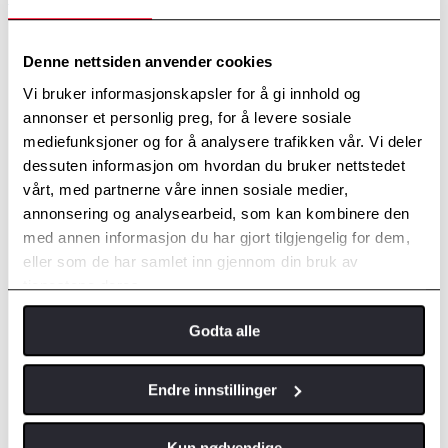
Nødvendig (6)
Denne nettsiden anvender cookies
Nødvendige cookies bidra til å gjøre en nettside brukbart ved at
Vi bruker informasjonskapsler for å gi innhold og
grunnleggende funksjoner som side navigasjon og tilgang til sikre
annonser et personlig preg, for å levere sosiale
områder av nettstedet. Nettstedet kan ikke fungere optimalt uten
mediefunksjoner og for å analysere trafikken vår. Vi deler
disse informasjonskapslene.
dessuten informasjon om hvordan du bruker nettstedet
Maksimal
vårt, med partnerne våre innen sosiale medier,
Navn
Leverandør
Hensikt
lagringsvar
annonsering og analysearbeid, som kan kombinere den
__cf_bm
Vimeo
This cookie is used to
1 dag
med annen informasjon du har gjort tilgjengelig for dem,
distinguish between
eller som de har samlet inn gjennom din bruk av
humans and bots. This
is beneficial for the
tjenestene deres.
website, in order to
make valid reports on
Godta alle
the use of their website.
algoliasearch
www.toyotas
Venter
Vedvaren
-client-js-
ogn.no
de
Endre innstillinger
#.#.#-01234
VWXYZ
CookieCons
Cookiebot
Stores the user's cookie
1 år
Kun nødvendige