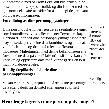
kundeforhold med oss som f.eks. ditt bileierskap, dine
besøk, din ordre/ kjøpshistorikk og din kontakt med oss
gjennom f.eks våre nettsider for å kunne gi deg relevant
og tilpasset informasjon.
Forvaltning av dine personopplysninger
Berettiget
Dine personopplysninger registreres i sentrale systemer
interesse i
som kontrolleres av oss eller et annet Toyota selskap.
å kunne
Dersom du har delt dine personopplysninger med flere
tilby og
Toyota selskaper vil dine data kombineres og dine data
levere våre
vil bli behandlet og delt med relevante Toyota
produkter
mottagere. Målsetningen med denne behandlingen er å
og
forvalte dine data på en effektiv måte slik at vi kan dele
tjenester
korrekte og oppdaterte data for å kunne gi deg en best
mulig kundeopplevelse.
Rettslig forpliktelse til å dele dine
personopplysninger
Rettslig
Vi kan være rettslig forpliktet til å dele dine personlige
forpliktelse
data etter pålegg fra domstol eller annen autorisert
myndighet.
Hvor lenge lagrer vi dine personopplysninger?