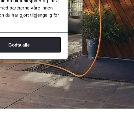
iale mediefunksjoner og for å
 med partnerne våre innen
u har gjort tilgjengelig for
Godta alle