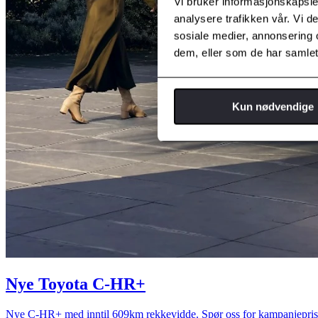
Vi bruker informasjonskapsler
analysere trafikken vår. Vi 
sosiale medier, annonsering 
dem, eller som de har samlet
Kun nødvendige
Nye Toyota C-HR+
Nye C-HR+ med inntil 609km rekkevidde. Spør oss for kampanjepris 