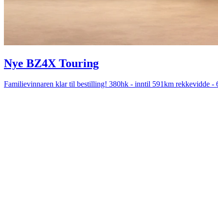
Nye BZ4X Touring
Familievinnaren klar til bestilling! 380hk - inntil 591km rekkevidde -