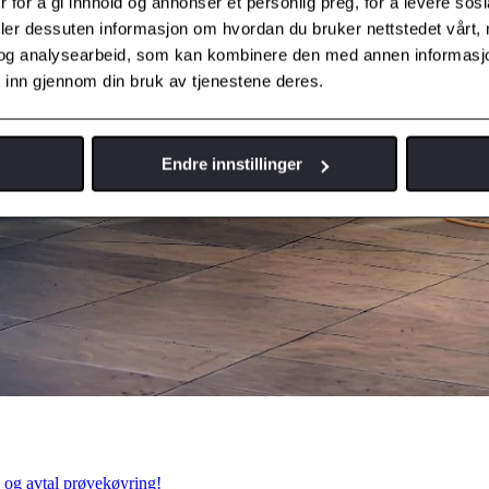
 for å gi innhold og annonser et personlig preg, for å levere sos
deler dessuten informasjon om hvordan du bruker nettstedet vårt,
og analysearbeid, som kan kombinere den med annen informasjon d
 inn gjennom din bruk av tjenestene deres.
Endre innstillinger
og avtal prøvekøyring!