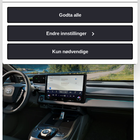
tjenestene deres.
E-post
Telefon
E-postadresse
*
Godta alle
Bilmodell
*
Toyota bZ4X
Endre innstillinger
Send førespurnad
Kun nødvendige