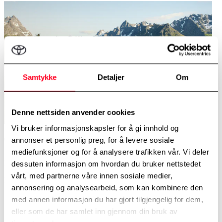
Samtykke
Detaljer
Om
Denne nettsiden anvender cookies
Vi bruker informasjonskapsler for å gi innhold og
Tilbud på bil
annonser et personlig preg, for å levere sosiale
mediefunksjoner og for å analysere trafikken vår. Vi deler
Kontakt meg for eit uforpliktande tilbod på nye Toyota bZ4X
dessuten informasjon om hvordan du bruker nettstedet
vårt, med partnerne våre innen sosiale medier,
Fornavn
annonsering og analysearbeid, som kan kombinere den
Etternavn
med annen informasjon du har gjort tilgjengelig for dem,
Kontakt meg på
eller som de har samlet inn gjennom din bruk av