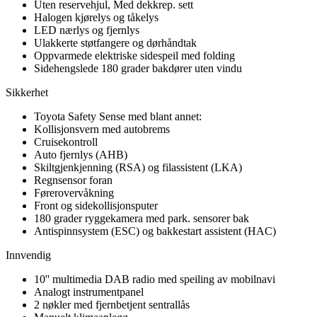
Uten reservehjul, Med dekkrep. sett
Halogen kjørelys og tåkelys
LED nærlys og fjernlys
Ulakkerte støtfangere og dørhåndtak
Oppvarmede elektriske sidespeil med folding
Sidehengslede 180 grader bakdører uten vindu
Sikkerhet
Toyota Safety Sense med blant annet:
Kollisjonsvern med autobrems
Cruisekontroll
Auto fjernlys (AHB)
Skiltgjenkjenning (RSA) og filassistent (LKA)
Regnsensor foran
Førerovervåkning
Front og sidekollisjonsputer
180 grader ryggekamera med park. sensorer bak
Antispinnsystem (ESC) og bakkestart assistent (HAC)
Innvendig
10'' multimedia DAB radio med speiling av mobilnavi
Analogt instrumentpanel
2 nøkler med fjernbetjent sentrallås