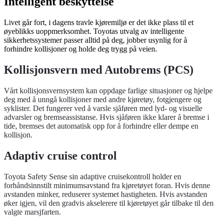
Intelligent beskyttelse
Livet går fort, i dagens travle kjøremiljø er det ikke plass til et
øyeblikks uoppmerksomhet. Toyotas utvalg av intelligente
sikkerhetssystemer passer alltid på deg, jobber usynlig for å
forhindre kollisjoner og holde deg trygg på veien.
Kollisjonsvern med Autobrems (PCS)
Vårt kollisjonsvernsystem kan oppdage farlige situasjoner og hjelpe
deg med å unngå kollisjoner med andre kjøretøy, fotgjengere og
syklister. Det fungerer ved å varsle sjåføren med lyd- og visuelle
advarsler og bremseassistanse. Hvis sjåføren ikke klarer å bremse i
tide, bremses det automatisk opp for å forhindre eller dempe en
kollisjon.
Adaptiv cruise control
Toyota Safety Sense sin adaptive cruisekontroll holder en
forhåndsinnstilt minimumsavstand fra kjøretøyet foran. Hvis denne
avstanden minker, reduserer systemet hastigheten. Hvis avstanden
øker igjen, vil den gradvis akselerere til kjøretøyet går tilbake til den
valgte marsjfarten.