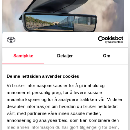
Samtykke
Detaljer
Om
Full sikt med Smart Active Vision
Denne nettsiden anvender cookies
Digitalt speil (HD): Bildene du ser i speilet kommer fra to separate
Vi bruker informasjonskapsler for å gi innhold og
kameraer. Ett festet under sidespeil på høyre side og ett over bakdør.
Dette gjør at du har full sikt bakover under kjøring og sikt på høyre
annonser et personlig preg, for å levere sosiale
side i blindsoneområdet.
mediefunksjoner og for å analysere trafikken vår. Vi deler
dessuten informasjon om hvordan du bruker nettstedet
Ryggekamera: Multimediaskjermen viser et område på 180 grader
rundt bilen. Parkeringsassistanse gis både visuelt og med lyd når du
vårt, med partnerne våre innen sosiale medier,
nærmer deg hindringer. Det hjelper deg ved rygging og dekker
annonsering og analysearbeid, som kan kombinere den
blindsoner. Kameraet fanger opp gjenstander og fotgjengere.
med annen informasjon du har gjort tilgjengelig for dem,
Skjermen er delt i to. Du ene delen viser sikt bak bilen og den andre