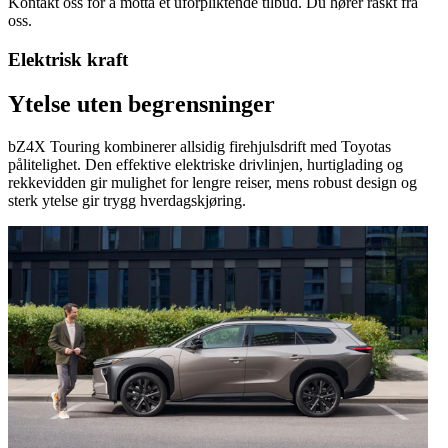
Kontakt oss for å motta et uforpliktende tilbud. Du hører raskt fra
oss.
Elektrisk kraft
Ytelse uten begrensninger
bZ4X Touring kombinerer allsidig firehjulsdrift med Toyotas
pålitelighet. Den effektive elektriske drivlinjen, hurtiglading og
rekkevidden gir mulighet for lengre reiser, mens robust design og
sterk ytelse gir trygg hverdagskjøring.