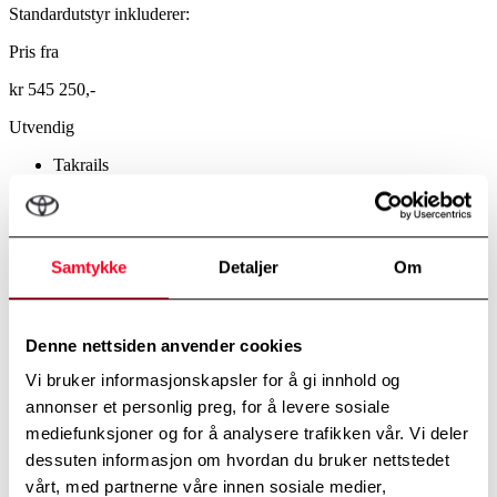
Standardutstyr inkluderer:
Pris fra
kr 545 250,-
Utvendig
Takrails
Fotlys under utvendig speil
235/60-18 dekk
18' alufelg med heldekkende 5 eiker kapsel
LED adaptive frontlys (AHS)
Varmetråder i frontrute
Samtykke
Detaljer
Om
Auto innfellbare utv. speil med varme
Smart entry
Mørke ruter bak
LED alle utvendige lamper
Denne nettsiden anvender cookies
Elektrisk åpning av bakluke
Vi bruker informasjonskapsler for å gi innhold og
Toyota Safety Sense 3 +3
Kollisjonsvern med autobrems (PCS)
annonser et personlig preg, for å levere sosiale
Adaptiv fartsholder (DRCC)
mediefunksjoner og for å analysere trafikken vår. Vi deler
Filsentrering (LTA)
dessuten informasjon om hvordan du bruker nettstedet
Tretthetskamera fører (DMC)
Blindsonevarsling (BSM)
vårt, med partnerne våre innen sosiale medier,