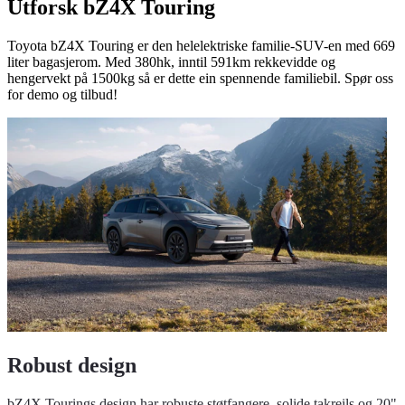
Utforsk bZ4X Touring
Toyota bZ4X Touring er den helelektriske familie-SUV-en med 669
liter bagasjerom. Med 380hk, inntil 591km rekkevidde og
hengervekt på 1500kg så er dette ein spennende familiebil. Spør oss
for demo og tilbud!
Robust design
bZ4X Tourings design har robuste støtfangere, solide takreils og 20"