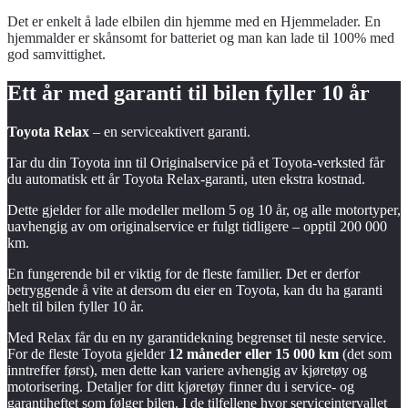
Det er enkelt å lade elbilen din hjemme med en Hjemmelader. En
hjemmalder er skånsomt for batteriet og man kan lade til 100% med
god samvittighet.
Ett år med garanti til bilen fyller
10 år
Toyota Relax
– en serviceaktivert garanti.
Tar du din Toyota inn til Originalservice på et Toyota-verksted får
du automatisk ett år Toyota Relax-garanti, uten ekstra kostnad.
Dette gjelder for alle modeller mellom 5 og 10 år, og alle motortyper,
uavhengig av om originalservice er fulgt tidligere – opptil 200 000
km.
En fungerende bil er viktig for de fleste familier. Det er derfor
betryggende å vite at dersom du eier en Toyota, kan du ha garanti
helt til bilen fyller 10 år.
Med Relax får du en ny garantidekning begrenset til neste service.
For de fleste Toyota gjelder
12 måneder eller 15 000 km
(det som
inntreffer først), men dette kan variere avhengig av kjøretøy og
motorisering. Detaljer for ditt kjøretøy finner du i service- og
garantiheftet som følger bilen. I de tilfellene hvor serviceintervallet