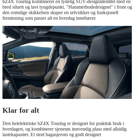
bZ4X Touring kombinerer en tydelig SUV-designidentitet med en
bred siluett og lavt tyngdepunkt. "Hammerhodedesignet" i front og
den romslige skikkelsen skaper en selvsikker og funksjonell
fremtoning som passer alt en hverdag innebærer.
Klar for alt
Den helelektriske bZ4X Touring er designet for praktisk bruk i
hverdagen, og kombinerer sjenerøs innvendig plass med allsidig
lastekapasitet. Et stort bagasjerom og godt designet