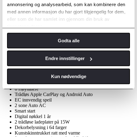
Varsel for påkjørsel bak (RCTA)
annonsering og analysearbeid, som kan kombinere den
Nødstoppsystem (EDSS)
med annen informasjon du har gjort tilgjengelig for dem,
Sikker utstigning (SEA)
Skiltgjenkjenning (RSA)
eller som de har samlet inn gjennom din bruk av
Parkeringssensorer foran og bak
tjenestene deres.
Varsling for spylervæskenivå
Varsel for påkjørsel bakfra
Godta alle
Bryter for airbag passasjersete
Regnsensor
Innbruddsalarm med sensorer
Endre innstillinger
Innvendig
Panorama 360 monitor (PVM)
Kun nødvendige
7" Instrumentpanel
14" Multimediaenhet
6 Høyttalere
Trådløs Apple CarPlay og Android Auto
EC innvendig speil
2 sone Auto AC
Smart start
Digital nøkkel 1 år
2 trådløse ladeplater på 15W
Dekorbelysning i 64 farger
Kunstskinntrukket ratt med varme