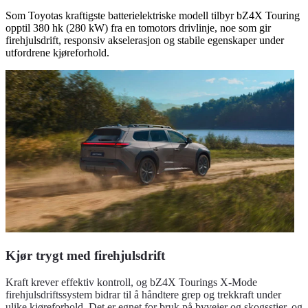
Som Toyotas kraftigste batterielektriske modell tilbyr bZ4X Touring
opptil 380 hk (280 kW) fra en tomotors drivlinje, noe som gir
firehjulsdrift, responsiv akselerasjon og stabile egenskaper under
utfordrene kjøreforhold.
Kjør trygt med firehjulsdrift
Kraft krever effektiv kontroll, og bZ4X Tourings X-Mode
firehjulsdriftssystem bidrar til å håndtere grep og trekkraft under
ulike kjøreforhold. Det er egnet for bruk på byveier og skogsstier, og